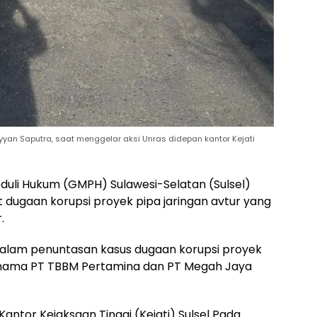
yan Saputra, saat menggelar aksi Unras didepan kantor Kejati
uli Hukum (GMPH) Sulawesi-Selatan (Sulsel)
it dugaan korupsi proyek pipa jaringan avtur yang
.
 dalam penuntasan kasus dugaan korupsi proyek
t nama PT TBBM Pertamina dan PT Megah Jaya
antor Kejaksaan Tinggi (Kejati) Sulsel Pada