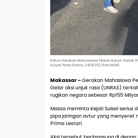
Ketua Gerakan Mahasiswa Peduli Hukum Sulsel, Ry
Sulsel, Pada Kamis, 24/4/25) (foto MJN)
Makassar –
Gerakan Mahasiswa Ped
Gelar aksi unjuk rasa (UNRAS) terka
rugikan negara sebesar Rp155 Milyar
Massa meminta Kejati Sulsel serius
pipa jaringan avtur yang menyere
Prima Lestari.
Aksi tersebut berlangsung di depan K