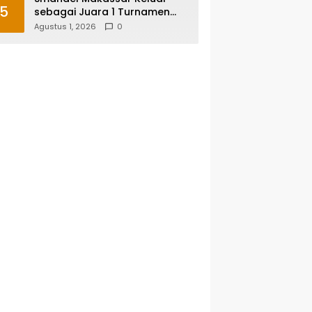
5
sebagai Juara 1 Turnamen
Futsal Smansa Cup Vol. 13
Agustus 1, 2026
0