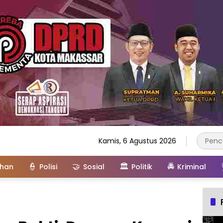
Kamis, 6 Agustus 2026
👮
🤝
🏛️
🚔
ahan
Polisi
Sosial
Politik
Kriminal