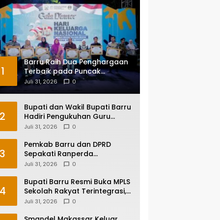
Barru Raih Dua Penghargaan
1
Terbaik pada Puncak
Harganas ke-33 Tingkat
Juli 31, 2026
0
Sulawesi Selatan
Bupati dan Wakil Bupati Barru
2
Hadiri Pengukuhan Guru
Besar UNM, Apresiasi Capaian
Juli 31, 2026
0
Prof. Kamaruddin Hasan
Pemkab Barru dan DPRD
3
Sepakati Ranperda
Pertanggungjawaban APBD
Juli 31, 2026
0
2025, Perkuat Komitmen Tata
Kelola dan Perlindungan Anak
Bupati Barru Resmi Buka MPLS
4
Sekolah Rakyat Terintegrasi,
Tegaskan Pendidikan Kunci
Juli 31, 2026
0
Masa Depan Generasi
Smandel Makassar Keluar