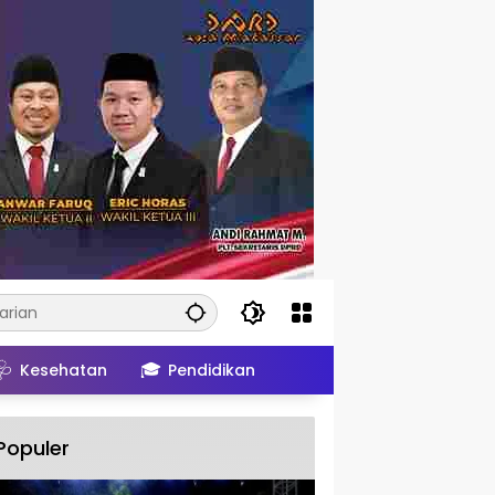
🩺
🎓
Kesehatan
Pendidikan
Populer