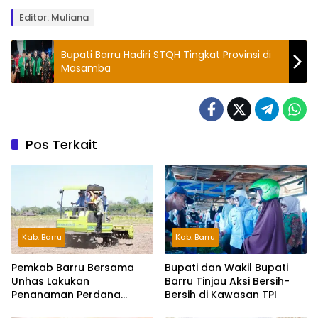
Editor: Muliana
Bupati Barru Hadiri STQH Tingkat Provinsi di
Masamba
Pos Terkait
Kab. Barru
Kab. Barru
Pemkab Barru Bersama
Bupati dan Wakil Bupati
Unhas Lakukan
Barru Tinjau Aksi Bersih-
Penanaman Perdana
Bersih di Kawasan TPI
Jagung Varietas JJUH