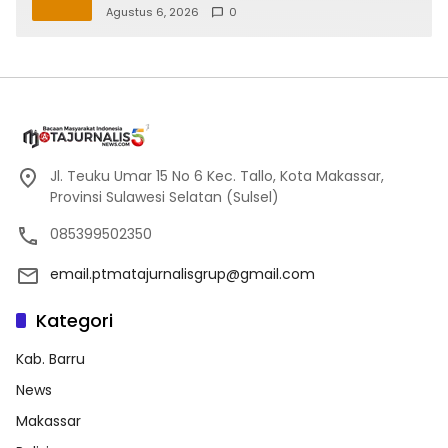
Zero Accident
Agustus 6, 2026
0
Jl. Teuku Umar 15 No 6 Kec. Tallo, Kota Makassar,
Provinsi Sulawesi Selatan (Sulsel)
085399502350
email.ptmatajurnalisgrup@gmail.com
Kategori
Kab. Barru
News
Makassar