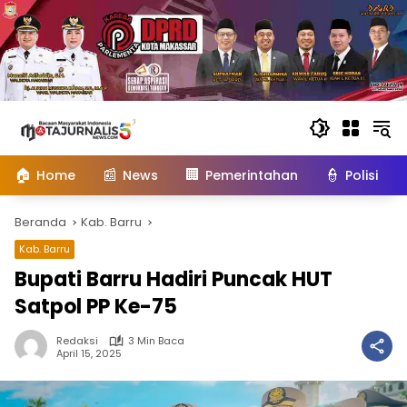
Langsung
ke
konten
🏠
📰
🏢
👮
Home
News
Pemerintahan
Polisi
Beranda
Kab. Barru
Kab. Barru
Bupati Barru Hadiri Puncak HUT
Satpol PP Ke-75
Redaksi
3 Min Baca
April 15, 2025