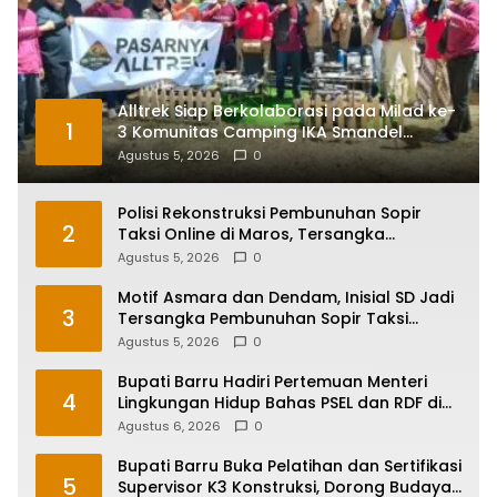
Alltrek Siap Berkolaborasi pada Milad ke-
1
3 Komunitas Camping IKA Smandel
Makassar di Malino
Agustus 5, 2026
0
Polisi Rekonstruksi Pembunuhan Sopir
2
Taksi Online di Maros, Tersangka
Peragakan 24 Adegan
Agustus 5, 2026
0
Motif Asmara dan Dendam, Inisial SD Jadi
3
Tersangka Pembunuhan Sopir Taksi
Online di Maros
Agustus 5, 2026
0
Bupati Barru Hadiri Pertemuan Menteri
4
Lingkungan Hidup Bahas PSEL dan RDF di
Sulsel
Agustus 6, 2026
0
Bupati Barru Buka Pelatihan dan Sertifikasi
5
Supervisor K3 Konstruksi, Dorong Budaya