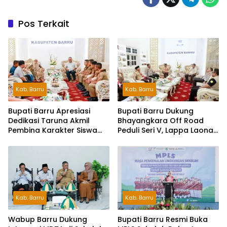
Pos Terkait
Kab. Barru
Kab. Barru
Bupati Barru Apresiasi
Bupati Barru Dukung
Dedikasi Taruna Akmil
Bhayangkara Off Road
Pembina Karakter Siswa
Peduli Seri V, Lappa Laona
Sekolah Rakyat
Siap Sambut Ratusan
Peserta
Kab. Barru
Kab. Barru
Wabup Barru Dukung
Bupati Barru Resmi Buka