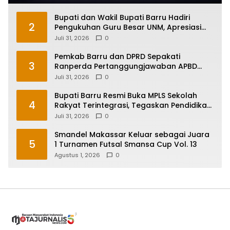
Bupati dan Wakil Bupati Barru Hadiri
2
Pengukuhan Guru Besar UNM, Apresiasi
Capaian Prof. Kamaruddin Hasan
Juli 31, 2026
0
Pemkab Barru dan DPRD Sepakati
3
Ranperda Pertanggungjawaban APBD
2025, Perkuat Komitmen Tata Kelola dan
Juli 31, 2026
0
Perlindungan Anak
Bupati Barru Resmi Buka MPLS Sekolah
4
Rakyat Terintegrasi, Tegaskan Pendidikan
Kunci Masa Depan Generasi
Juli 31, 2026
0
Smandel Makassar Keluar sebagai Juara
5
1 Turnamen Futsal Smansa Cup Vol. 13
Agustus 1, 2026
0