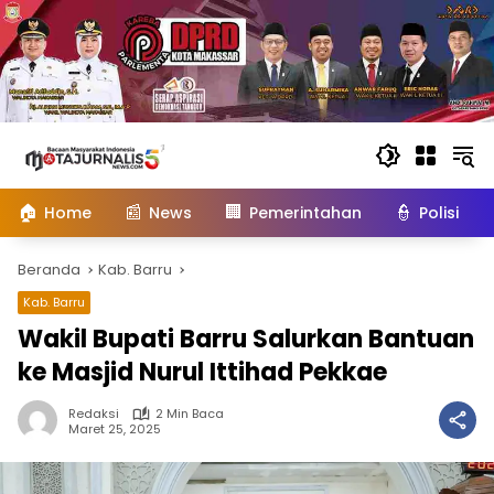
Langsung
ke
konten
🏠
📰
🏢
👮
Home
News
Pemerintahan
Polisi
Beranda
Kab. Barru
Kab. Barru
Wakil Bupati Barru Salurkan Bantuan
ke Masjid Nurul Ittihad Pekkae
Redaksi
2 Min Baca
Maret 25, 2025