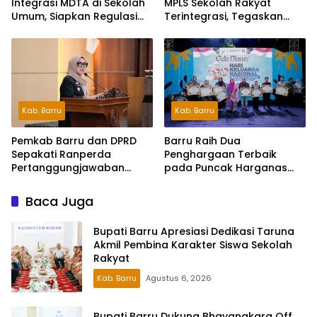
Integrasi MDTA di Sekolah
MPLS Sekolah Rakyat
Umum, Siapkan Regulasi
Terintegrasi, Tegaskan
hingga Tim Khusus
Pendidikan Kunci Masa
Depan Generasi
Kab. Barru
Kab. Barru
Pemkab Barru dan DPRD
Barru Raih Dua
Sepakati Ranperda
Penghargaan Terbaik
Pertanggungjawaban
pada Puncak Harganas
APBD 2025, Perkuat
ke-33 Tingkat Sulawesi
Komitmen Tata Kelola dan
Selatan
Baca Juga
Perlindungan Anak
Bupati Barru Apresiasi Dedikasi Taruna
Akmil Pembina Karakter Siswa Sekolah
Rakyat
Kab. Barru
Agustus 6, 2026
Bupati Barru Dukung Bhayangkara Off