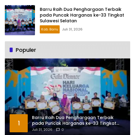
Barru Raih Dua Penghargaan Terbaik
pada Puncak Harganas ke-33 Tingkat
Sulawesi Selatan
Kab. Barru
Juli 31, 2026
Populer
Barru Raih Dua Penghargaan Terbaik
1
pada Puncak Harganas ke-33 Tingkat
Sulawesi Selatan
Juli 31, 2026
0