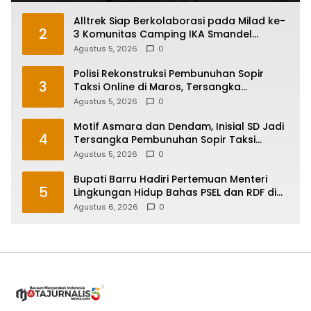
Alltrek Siap Berkolaborasi pada Milad ke-
2
3 Komunitas Camping IKA Smandel
Makassar di Malino
Agustus 5, 2026
0
Polisi Rekonstruksi Pembunuhan Sopir
3
Taksi Online di Maros, Tersangka
Peragakan 24 Adegan
Agustus 5, 2026
0
Motif Asmara dan Dendam, Inisial SD Jadi
4
Tersangka Pembunuhan Sopir Taksi
Online di Maros
Agustus 5, 2026
0
Bupati Barru Hadiri Pertemuan Menteri
5
Lingkungan Hidup Bahas PSEL dan RDF di
Sulsel
Agustus 6, 2026
0