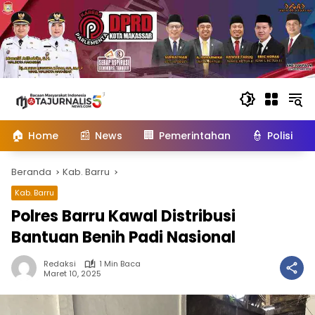
Langsung
ke
konten
🏠
📰
🏢
👮
Home
News
Pemerintahan
Polisi
Beranda
Kab. Barru
Kab. Barru
Polres Barru Kawal Distribusi
Bantuan Benih Padi Nasional
Redaksi
1 Min Baca
Maret 10, 2025