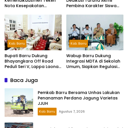
Kemendikdasmen Teken
Dedikasi Taruna Akmil
Nota Kesepakatan
Pembina Karakter Siswa
Pelestarian Bahasa
Sekolah Rakyat
Indonesia dan Bahasa
Daerah
Kab. Barru
Kab. Barru
Wabup Barru Dukung
Bupati Barru Dukung
Integrasi MDTA di Sekolah
Bhayangkara Off Road
Umum, Siapkan Regulasi
Peduli Seri V, Lappa Laona
hingga Tim Khusus
Siap Sambut Ratusan
Peserta
Baca Juga
Pemkab Barru Bersama Unhas Lakukan
Penanaman Perdana Jagung Varietas
JJUH
Kab. Barru
Agustus 7, 2026