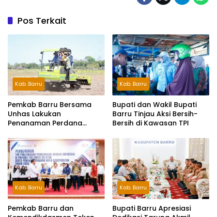
Pos Terkait
Kab. Barru
Kab. Barru
Pemkab Barru Bersama
Bupati dan Wakil Bupati
Unhas Lakukan
Barru Tinjau Aksi Bersih-
Penanaman Perdana
Bersih di Kawasan TPI
Jagung Varietas JJUH
Kab. Barru
Kab. Barru
Pemkab Barru dan
Bupati Barru Apresiasi