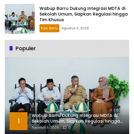
Wabup Barru Dukung Integrasi MDTA di
Sekolah Umum, Siapkan Regulasi hingga
Tim Khusus
Kab. Barru
Agustus 5, 2026
Populer
Wabup Barru Dukung Integrasi MDTA di
1
Sekolah Umum, Siapkan Regulasi hingga
Tim Khusus
Agustus 5, 2026
0