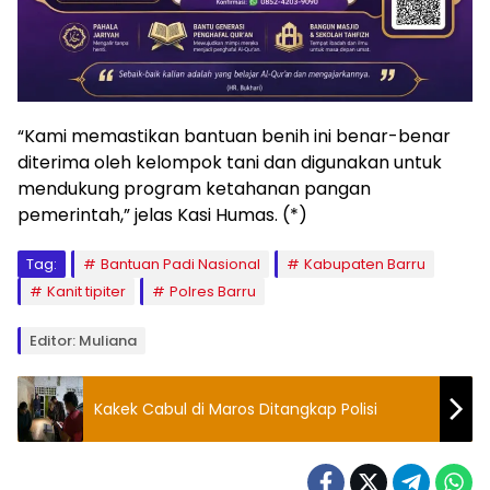
“Kami memastikan bantuan benih ini benar-benar
diterima oleh kelompok tani dan digunakan untuk
mendukung program ketahanan pangan
pemerintah,” jelas Kasi Humas. (*)
Tag:
Bantuan Padi Nasional
Kabupaten Barru
Kanit tipiter
Polres Barru
Editor: Muliana
Kakek Cabul di Maros Ditangkap Polisi