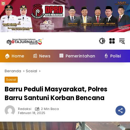
Langsung
ke
konten
🏠
📰
🏢
👮
Home
News
Pemerintahan
Polisi
Beranda
Sosial
Sosial
Barru Peduli Masyarakat, Polres
Barru Santuni Korban Bencana
Redaksi
2 Min Baca
Februari 18, 2025