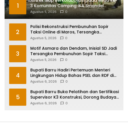
Alltrek Siap Berkolaborasi pada Milad ke-
1
3 Komunitas Camping IKA Smandel
Makassar di Malino
Agustus 5, 2026
0
Polisi Rekonstruksi Pembunuhan Sopir
2
Taksi Online di Maros, Tersangka
Peragakan 24 Adegan
Agustus 5, 2026
0
Motif Asmara dan Dendam, Inisial SD Jadi
3
Tersangka Pembunuhan Sopir Taksi
Online di Maros
Agustus 5, 2026
0
Bupati Barru Hadiri Pertemuan Menteri
4
Lingkungan Hidup Bahas PSEL dan RDF di
Sulsel
Agustus 6, 2026
0
Bupati Barru Buka Pelatihan dan Sertifikasi
5
Supervisor K3 Konstruksi, Dorong Budaya
Zero Accident
Agustus 6, 2026
0