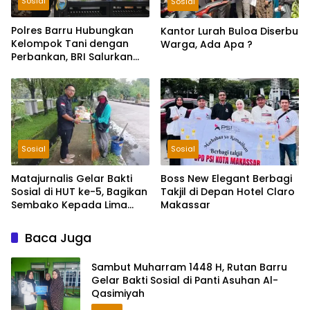
Sosial
Sosial
Polres Barru Hubungkan
Kantor Lurah Buloa Diserbu
Kelompok Tani dengan
Warga, Ada Apa ?
Perbankan, BRI Salurkan
KUR Rp195 Miliar
Sosial
Sosial
Matajurnalis Gelar Bakti
Boss New Elegant Berbagi
Sosial di HUT ke-5, Bagikan
Takjil di Depan Hotel Claro
Sembako Kepada Lima
Makassar
Petugas Sapu Jalan
Baca Juga
Sambut Muharram 1448 H, Rutan Barru
Gelar Bakti Sosial di Panti Asuhan Al-
Qasimiyah