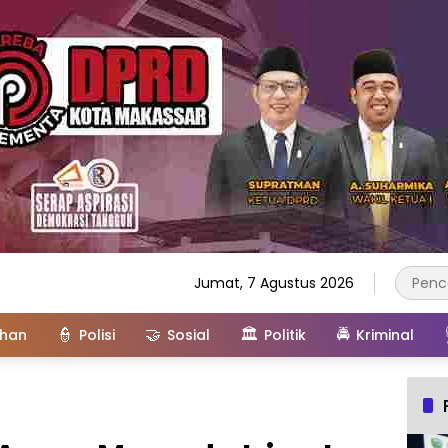
Jumat, 7 Agustus 2026
👮
🤝
🏛️
🚔
ahan
Polisi
Sosial
Politik
Kriminal