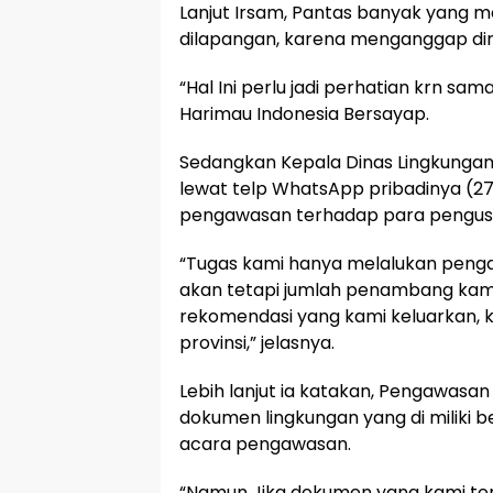
Lanjut Irsam, Pantas banyak yang m
dilapangan, karena menganggap diri
“Hal Ini perlu jadi perhatian krn s
Harimau Indonesia Bersayap.
Sedangkan Kepala Dinas Lingkungan 
lewat telp WhatsApp pribadinya (
pengawasan terhadap para pengusah
“Tugas kami hanya melalukan penga
akan tetapi jumlah penambang kami t
rekomendasi yang kami keluarkan, k
provinsi,” jelasnya.
Lebih lanjut ia katakan, Pengawasa
dokumen lingkungan yang di miliki b
acara pengawasan.
“Namun Jika dokumen yang kami ter