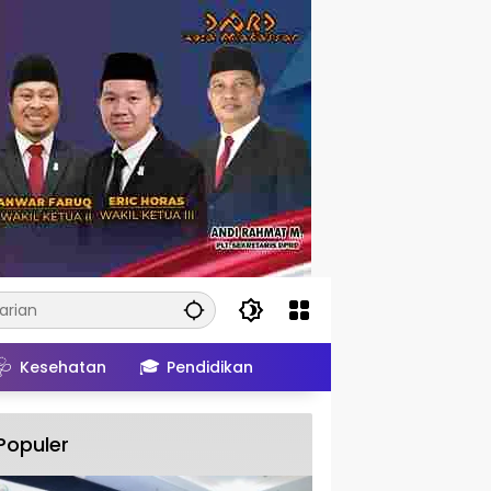
🩺
🎓
Kesehatan
Pendidikan
Populer