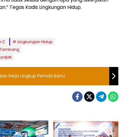
.” Tegas Kadis Lingkungan Hidup.
n C
Lingkungan Hidup
Tambang
 pajak
jian Kerja Lingkup Pemda Barru