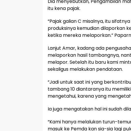
Dia menyebutkan, Pengambilan mater
itu kena pajak.
“Pajak galian C misalnya, itu sifatny
produksinya kemudian dilaporkan ke 
ketika mereka melaporkan.” Paparn
Lanjut Amar, kadang ada pengusaha
melaporkan hasil tambangnya, nant
melapor. Setelah itu baru kami min
sekaligus melakukan pendataan.
“Jadi untuk saat ini yang berkontrib
tambang 10 diantaranya itu memilik
mengetahui, karena yang mengetahui 
Ia juga mengatakan hal ini sudah dil
“Kami hanya melalukan turun-temuru
masuk ke Pemda kan sia-sia lagi pu