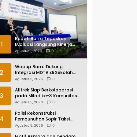
Bupati Barru Tegaskan
1
Evaluasi Langsung Kinerja
Kepala OPD, Reformasi
Agustus 1, 2026
0
Birokrasi Jadi Prioritas
Wabup Barru Dukung
2
Integrasi MDTA di Sekolah
Umum, Siapkan Regulasi
Agustus 5, 2026
0
hingga Tim Khusus
Alltrek Siap Berkolaborasi
3
pada Milad ke-3 Komunitas
Camping IKA Smandel
Agustus 5, 2026
0
Makassar di Malino
Polisi Rekonstruksi
4
Pembunuhan Sopir Taksi
Online di Maros, Tersangka
Agustus 5, 2026
0
Peragakan 24 Adegan
Motif Asmara dan Dendam,