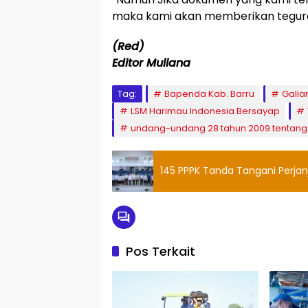
maka kami akan memberikan teguran
(Red)
Editor Muliana
Tag:
Bapenda Kab. Barru
Galia
LSM Harimau Indonesia Bersayap
undang-undang 28 tahun 2009 tentang
145 PPPK Tanda Tangani Perjan
Pos Terkait